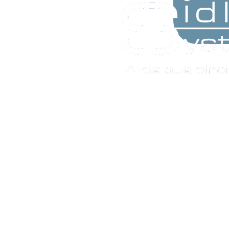
Sidler System AG
Schlatterstr. 3
8352 Räterschen - Els
+41 52 375 29 29
info@sidler-system.ch