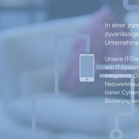
In einer zun
zuverlässige
Unternehme
Unsere IT-Di
von IT-System
integrierter 
Netzwerklösun
bieten Cyber
Sicherung sen