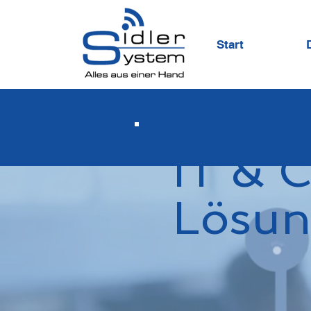
Start
IT & 
Lösu