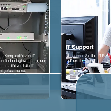
IT Support
n Komplexität von IT-
Überlassen Sie Ihre IT-Pro
llen Technologiewechseln und
sich um Ihr Kerngeschäft 
minalität wird die IT-
ichtigeres Thema.