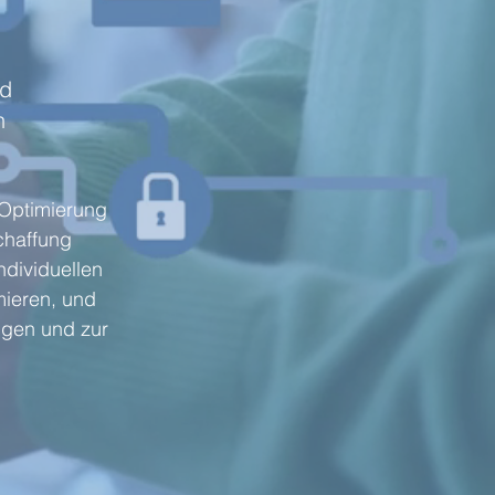
nd
n
 Optimierung
chaffung
ndividuellen
mieren, und
ngen und zur