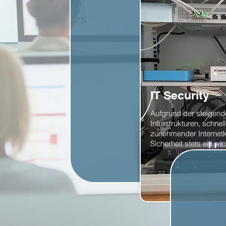
IT Security
Aufgrund der steigende
Infrastrukturen, schne
zunehmender Internetkri
Sicherheit stets ein w