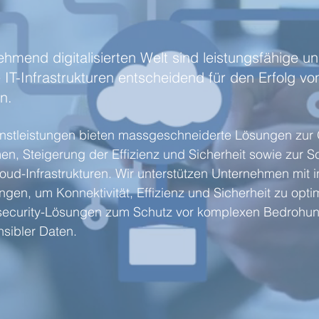
ehmend digitalisierten Welt sind leistungsfähige u
 IT-Infrastrukturen entscheidend für den Erfolg vo
n.
enstleistungen bieten massgeschneiderte Lösungen zur
en, Steigerung der Effizienz und Sicherheit sowie zur S
Cloud-Infrastrukturen. Wir unterstützen Unternehmen mit i
gen, um Konnektivität, Effizienz und Sicherheit zu opti
security-Lösungen zum Schutz vor komplexen Bedrohu
sibler Daten.