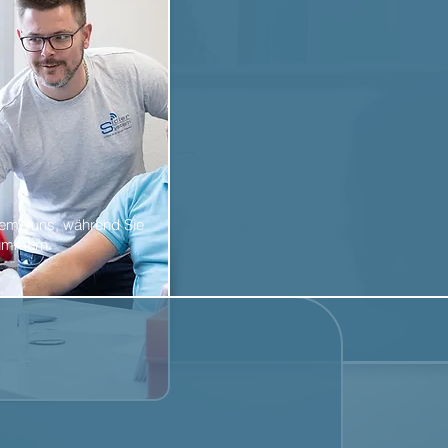
bleme uns, während Sie
kümmern.